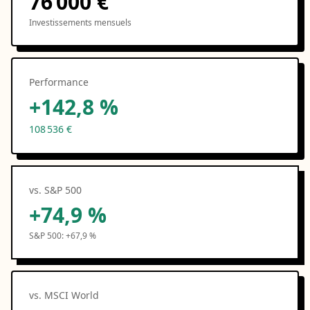
76 000 €
Investissements mensuels
Performance
+142,8 %
108 536 €
vs. S&P 500
+74,9 %
S&P 500:
+67,9 %
vs. MSCI World