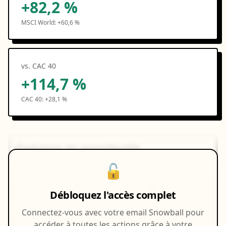
+82,2 %
MSCI World:
+60,6 %
vs. CAC 40
+114,7 %
CAC 40:
+28,1 %
Évolution du portefeuille
🔓
200k
150%
Débloquez l'accès complet
150k
100%
Connectez-vous avec votre email Snowball pour
100k
50%
accéder à toutes les actions grâce à votre