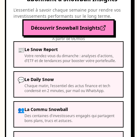
🥉
CRWD
16 074 €
L'essentiel à savoir chaque semaine pour rendre vos
investissements performants sur le long terme.
+223,7
Taiwan Semiconductor
Découvrir Snowball Insights
Manufacturing
%
TSM
7 777 €
À partir de 6€/mois
📰
Le Snow Report
+201,3 %
Twilio
Votre rendez-vous du dimanche : analyses d'actions,
TWLO
3 613 €
d'ETF et de tendances pour booster votre portefeuille.
💬
Le Daily Snow
Chaque matin, l'essentiel des actus finance et tech
condensé en 2 minutes, par mail ou WhatsApp.
Sous-performers
👥
La Commu Snowball
-23,1 %
LVMH
🥇
Des centaines d'investisseurs engagés qui partagent
MC.PA
1 735 €
bons plans, trucs et astuces.
-21,0 %
Hermès